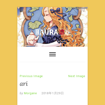
Skip
to
content
Previous Image
Next Image
ari
by
Morgane
2018年1月29日