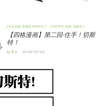
中文更新
,
美舰本·PACIFIC
PACIFIC
,
更新
,
美舰本
【四格漫画】第二回·住手！切斯
特！
by
零火
2015年7月15日