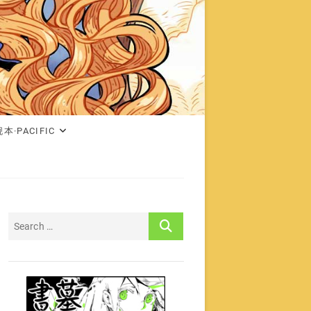
本·PACIFIC