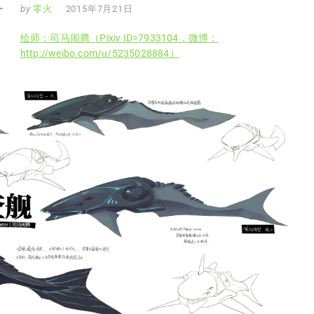
by
零火
2015年7月21日
绘师：司马闹腾（Pixiv ID=
7933104
，微博：
http://weibo.com/u/5235028884
）