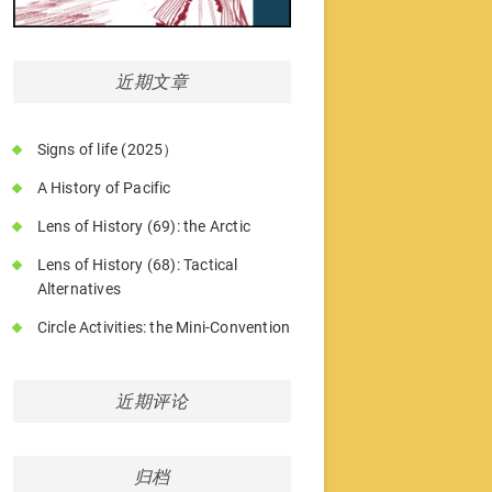
近期文章
Signs of life (2025）
A History of Pacific
Lens of History (69): the Arctic
Lens of History (68): Tactical
Alternatives
Circle Activities: the Mini-Convention
近期评论
归档