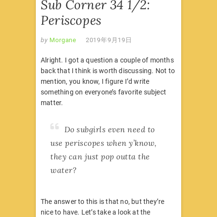
Sub Corner 34 1/2:
Periscopes
by
Morgane
2019年9月19日
Alright. I got a question a couple of months
back that I think is worth discussing. Not to
mention, you know, I figure I’d write
something on everyone’s favorite subject
matter.
Do subgirls even need to
use periscopes when y’know,
they can just pop outta the
water?
The answer to this is that no, but they’re
nice to have. Let’s take a look at the