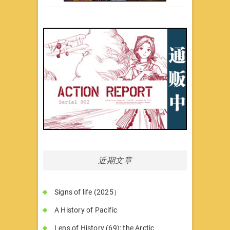
近期文章
Signs of life (2025）
A History of Pacific
Lens of History (69): the Arctic