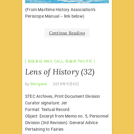
(From Maritime History Association’s
Periscope Manual – link below)
Continue Reading
前线来信·MAIL CALL
,
美舰本·PACIFIC
Lens of History (32)
by
Morgane
2019年9月6日
STEC Archives, Print Document Division
Curator signature: Jer
Format: Textual Record
Object: Excerpt from Memo no. 5, Personnel
Division (3rd Revision): General Advice
Pertaining to Fairies