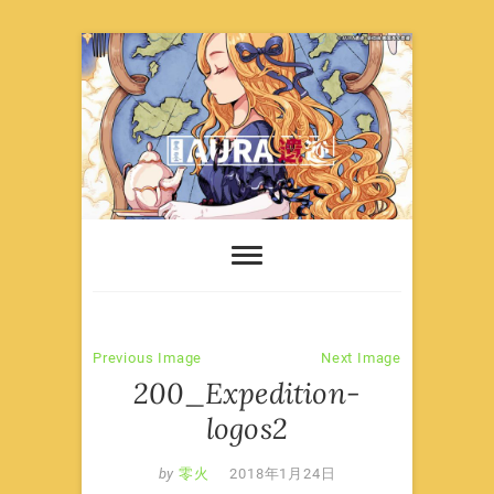
Skip
to
content
Previous Image
Next Image
200_Expedition-
logos2
by
零火
2018年1月24日