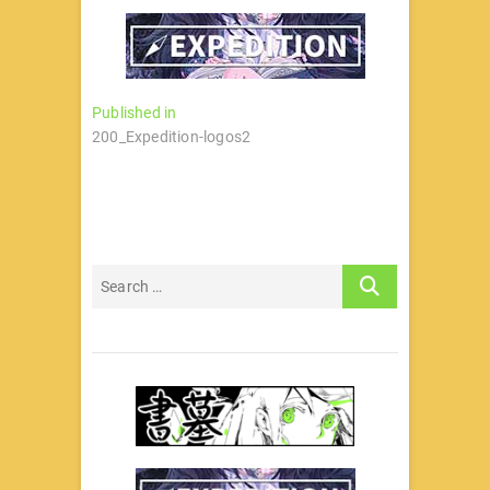
文
Published in
200_Expedition-logos2
章
导
航