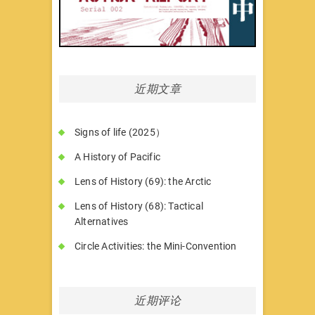
近期文章
Signs of life (2025）
A History of Pacific
Lens of History (69): the Arctic
Lens of History (68): Tactical
Alternatives
Circle Activities: the Mini-Convention
近期评论