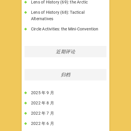
Lens of History (69): the Arctic
Lens of History (68): Tactical
Alternatives
Circle Activities: the Mini-Convention
近期评论
归档
2025 年 9 月
2022 年 8 月
2022 年 7 月
2022 年 6 月