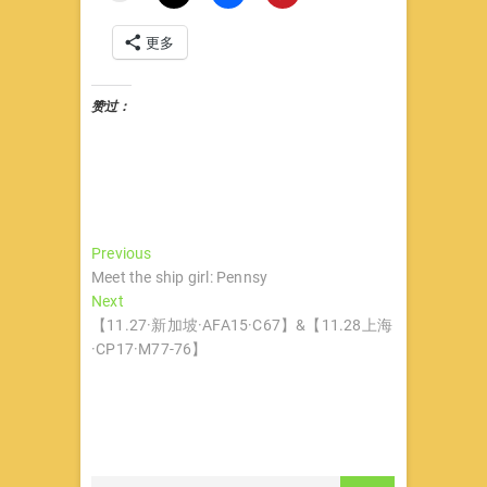
更多
赞过：
文
Previous
Previous
post:
Meet the ship girl: Pennsy
章
Next
Next
导
post:
【11.27·新加坡·AFA15·C67】&【11.28上海
·CP17·M77-76】
航