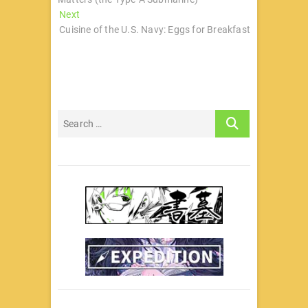
导
Next
Next
post:
Cuisine of the U.S. Navy: Eggs for Breakfast
航