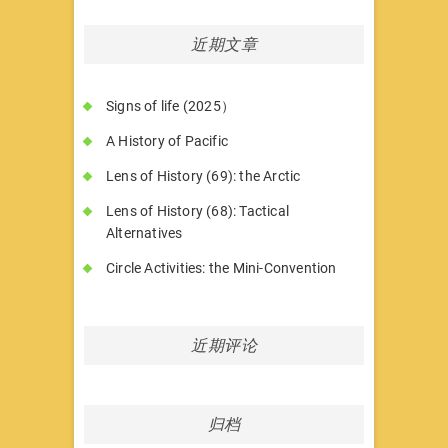
近期文章
Signs of life (2025）
A History of Pacific
Lens of History (69): the Arctic
Lens of History (68): Tactical
Alternatives
Circle Activities: the Mini-Convention
近期评论
归档