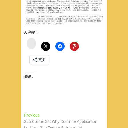
分享到：
微
博
更多
赞过：
文
Previous
Previous
post:
Sub Corner 34: Why Doctrine Application
章
Matters (the Type-A Submarine)