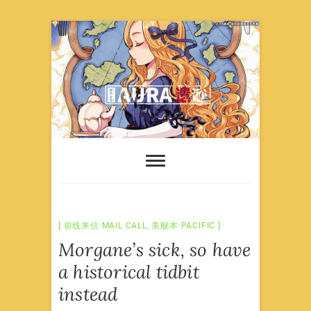
Skip
to
content
前线来信·MAIL CALL
,
美舰本·PACIFIC
Morgane’s sick, so have
a historical tidbit
instead