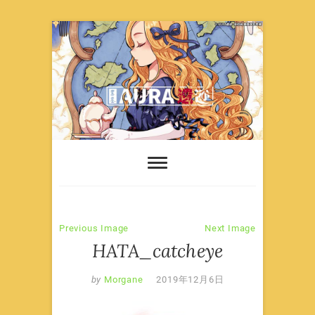
Skip
to
content
Previous Image
Next Image
HATA_catcheye
by
Morgane
2019年12月6日