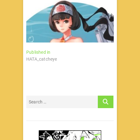
文
Published in
HATA_catcheye
章
导
航