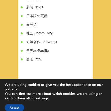
新闻·News
日本語の更新
未分类
社区·Community
粉丝创作·Fanworks
美舰本·Pacific
资讯·Info
We are using cookies to give you the best experience on our
website.
You can find out more about which cookies we are using or
书墓◇Circle Hon-haka
© 2026
| Designed
switch them off in
settings
.
by:
Theme Freesia
| Powered by:
WordPress
Accept