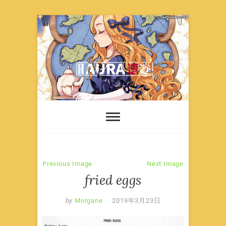
Skip
to
content
Previous Image
Next Image
fried eggs
by
Morgane
2019年3月23日