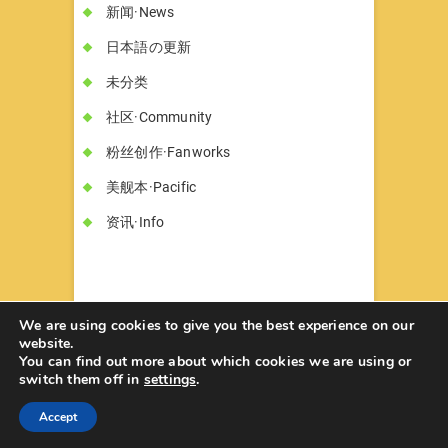
新闻·News
日本語の更新
未分类
社区·Community
粉丝创作·Fanworks
美舰本·Pacific
资讯·Info
We are using cookies to give you the best experience on our
website.
You can find out more about which cookies we are using or
书墓◇Circle Hon-haka
© 2026
| Designed
switch them off in
settings
.
by:
Theme Freesia
| Powered by:
WordPress
Accept