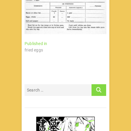
文
Published in
fried eggs
章
导
航