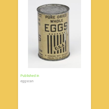
文
Published in
eggscan
章
导
航