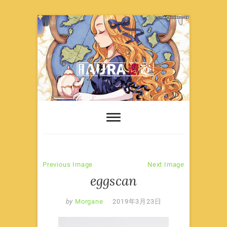
Skip
to
content
Previous Image
Next Image
eggscan
by
Morgane
2019年3月23日