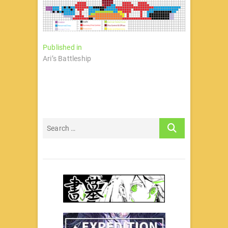
文
Published in
Ari’s Battleship
章
导
航