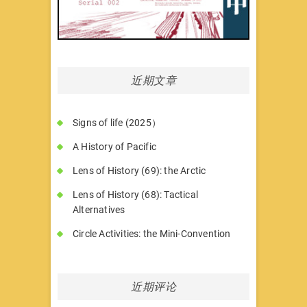
近期文章
Signs of life (2025）
A History of Pacific
Lens of History (69): the Arctic
Lens of History (68): Tactical
Alternatives
Circle Activities: the Mini-Convention
近期评论