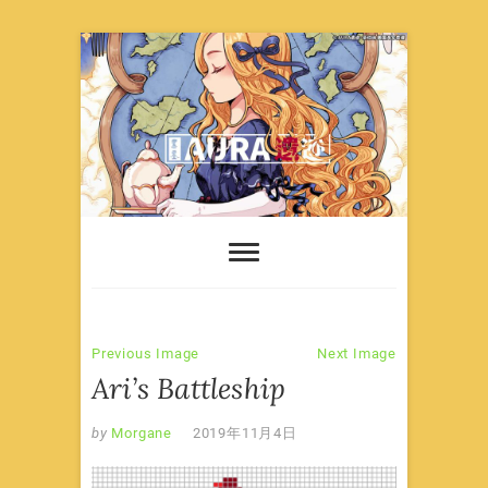
Skip
to
content
Previous Image
Next Image
Ari’s Battleship
by
Morgane
2019年11月4日