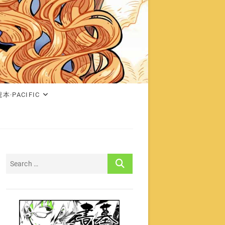
本·PACIFIC