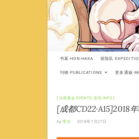
书墓·HON-HAKA
探险队·EXPEDITIO
刊物·PUBLICATIONS
更多通贩·MO
出席展会·EVENTS
,
资讯·INFO
[成都CD22·A15]201
by
零火
2018年7月27日