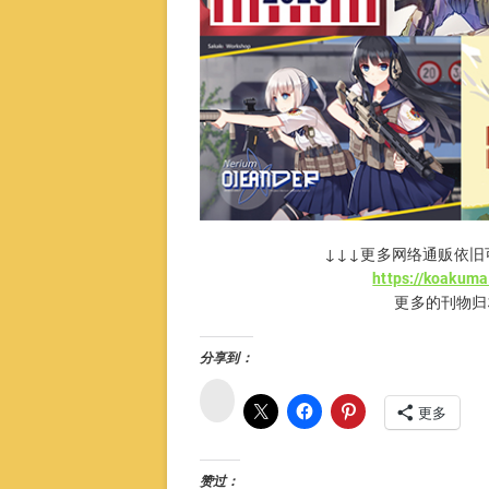
↓↓↓更多网络通贩依旧
https://koakum
更多的刊物归
分享到：
微
博
更多
赞过：