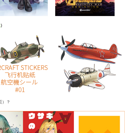
我
）
页）？