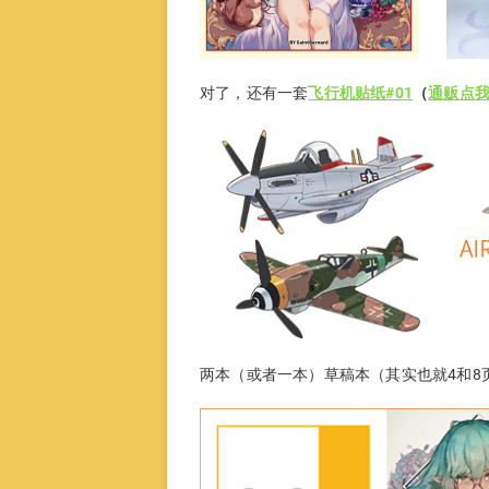
对了，还有一套
飞行机贴纸#01
（
通贩点
两本（或者一本）草稿本（其实也就4和8