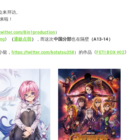
位来拜访。
来啦！
/twitter.com/Bin1production
）
ing
》
（
通贩点我
）
，而这次
中国分部
也在隔壁
（A13-14）
小龍，
https://twitter.com/kotatsu358
）的作品《
FETI BOX #02
》