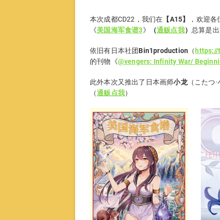
本次成都CD22，我们在
【A15】
，欢迎各
《
美国海军食谱3
》
（
通贩点我
）
总算是出
依旧有日本社团
Bin1production
（
https:/
的刊物《
@vengers: Infinity War/ Beginn
此外本次又推出了日本画师
小龙
（こたつ·
（
通贩点我
）