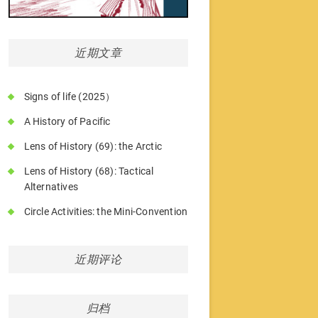
近期文章
Signs of life (2025）
A History of Pacific
Lens of History (69): the Arctic
Lens of History (68): Tactical
Alternatives
Circle Activities: the Mini-Convention
近期评论
归档