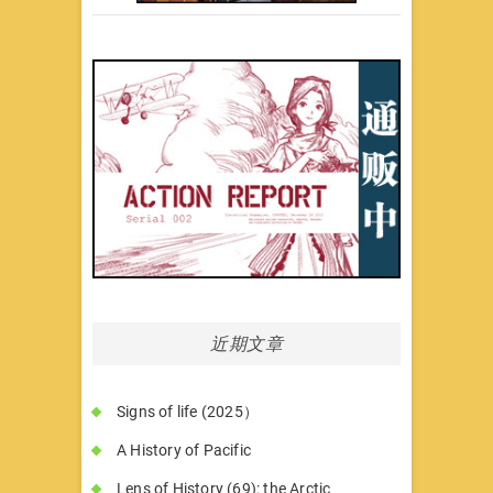
近期文章
Signs of life (2025）
A History of Pacific
Lens of History (69): the Arctic