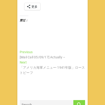
更多
赞过：
文
Previous
Previous
post:
[Mail Call 05/09/17] Actually –
章
Next
Next
导
post:
「アメリカ海軍メニュー·1941年版」ロース
トビーフ
航