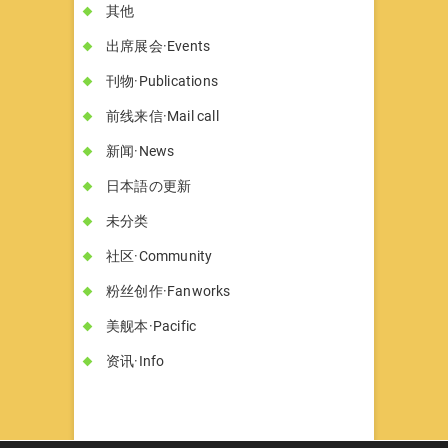
其他
出席展会·Events
刊物·Publications
前线来信·Mail call
新闻·News
日本語の更新
未分类
社区·Community
粉丝创作·Fanworks
美舰本·Pacific
资讯·Info