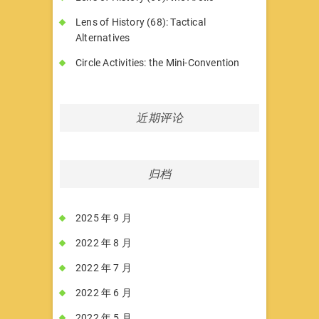
Lens of History (68): Tactical
Alternatives
Circle Activities: the Mini-Convention
近期评论
归档
2025 年 9 月
2022 年 8 月
2022 年 7 月
2022 年 6 月
2022 年 5 月