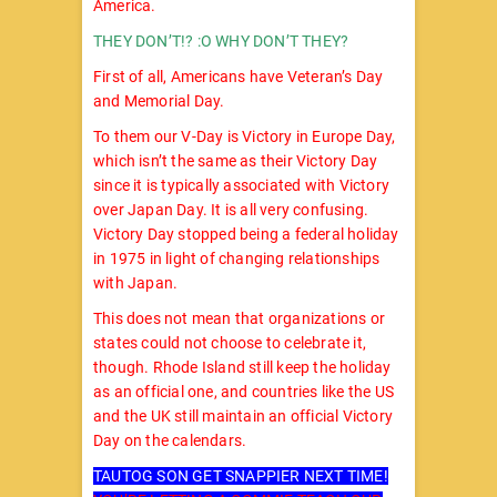
America.
THEY DON’T!? :O WHY DON’T THEY?
First of all, Americans have Veteran’s Day
and Memorial Day.
To them our V-Day is Victory in Europe Day,
which isn’t the same as their Victory Day
since it is typically associated with Victory
over Japan Day. It is all very confusing.
Victory Day stopped being a federal holiday
in 1975 in light of changing relationships
with Japan.
This does not mean that organizations or
states could not choose to celebrate it,
though. Rhode Island still keep the holiday
as an official one, and countries like the US
and the UK still maintain an official Victory
Day on the calendars.
TAUTOG SON GET SNAPPIER NEXT TIME!