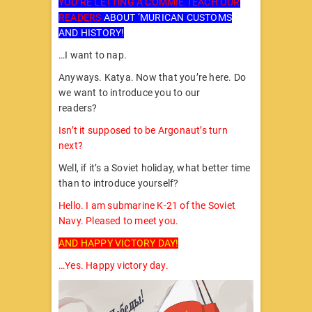
YOU’RE LETTING A COMMIE TEACH OUR
READERS
ABOUT ‘MURICAN CUSTOMS
AND HISTORY!
…I want to nap.
Anyways. Katya. Now that you’re here. Do
we want to introduce you to our
readers?
RY!
Isn’t it supposed to be Argonaut’s turn
next?
Well, if it’s a Soviet holiday, what better time
than to introduce yourself?
Hello. I am submarine K-21 of the Soviet
Navy. Pleased to meet you.
AND HAPPY VICTORY DAY!
…Yes. Happy victory day.