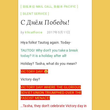
前线来信·MAIL CALL
,
美舰本·PACIFIC
SILENT SERVICE
С Днём Победы!
by
k9catforce
2017年5月11日
Hiya folks! Tautog again. Today-
TAUTOG! Why don’t you take a break
today? It is a holiday after all!
Holiday? Tasha, what do you mean?
VICTORY DAY!
Victory day?
VICTORY DAY! WHERE THE GLORIOUS
SOVIET UNION TRIUMPHED OVER THE
FASCIST MENACE!
…Tasha, they don’t celebrate Victory day in