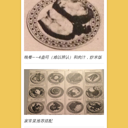
晚餐——4盎司（难以辨认）和肉汁，炒米饭
家常菜推荐搭配