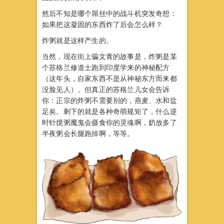
然后不知是哪个屌丝中的战斗机突发奇想：
如果把这凝固的东西炸了后会怎么样？
炸粥就是这样产生的。
当然，现在街上骗文青的故事是，炸粥是某
个苏格兰修道士跑到印度学来的神秘配方
（这年头，自家东西不是从神秘东方而来都
没脸见人）。但真正的苏格兰儿女会告诉
你：正宗的炸粥不需要别的，燕麦、水和盐
足矣。剩下的就是各种奇萌规矩了，什么逆
时针搅粥魔鬼会摄食你的灵魂啊，奶放多了
半夜粥会长腿跑掉啊，等等。