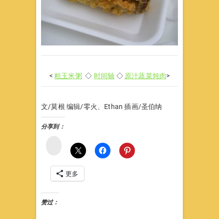
<
粗玉米粥
◇
时间轴
◇
原汁蔬菜炖肉
>
文/莫根 编辑/零火、Ethan 插画/圣伯纳
分享到：
微
博
更多
赞过：