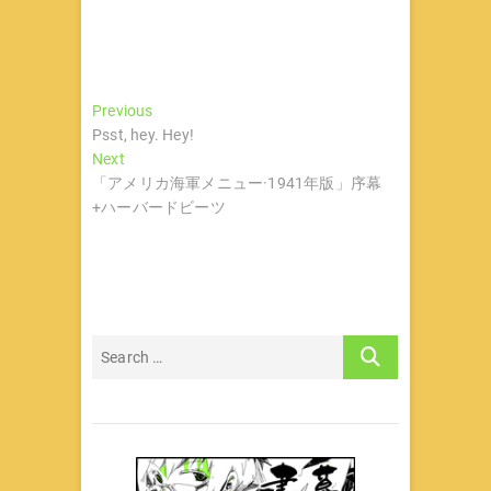
文
Previous
Previous
post:
Psst, hey. Hey!
章
Next
Next
导
post:
「アメリカ海軍メニュー·1941年版」序幕
+ハーバードビーツ
航