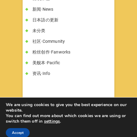
新闻·News
日本語の更新
未分类
社区·Community
粉丝创作·Fanworks
美舰本·Pacific
资讯·Info
We are using cookies to give you the best experience on our
website.
You can find out more about which cookies we are using or
书墓◇Circle Hon-haka
© 2026
| Designed
switch them off in
settings
.
by:
Theme Freesia
| Powered by:
WordPress
Accept