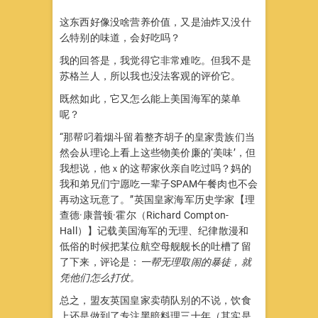
这东西好像没啥营养价值，又是油炸又没什
么特别的味道，会好吃吗？
我的回答是，我觉得它非常难吃。但我不是
苏格兰人，所以我也没法客观的评价它。
既然如此，它又怎么能上美国海军的菜单
呢？
“那帮叼着烟斗留着整齐胡子的皇家贵族们当
然会从理论上看上这些物美价廉的‘美味’，但
我想说，他ｘ的这帮家伙亲自吃过吗？妈的
我和弟兄们宁愿吃一辈子SPAM午餐肉也不会
再动这玩意了。”英国皇家海军历史学家【理
查德·康普顿·霍尔（Richard Compton-
Hall）】记载美国海军的无理、纪律散漫和
低俗的时候把某位航空母舰舰长的吐槽了留
了下来，评论是：
一帮无理取闹的暴徒，就
凭他们怎么打仗。
总之，盟友英国皇家卖萌队别的不说，饮食
上还是做到了专注黑暗料理三十年（其实是