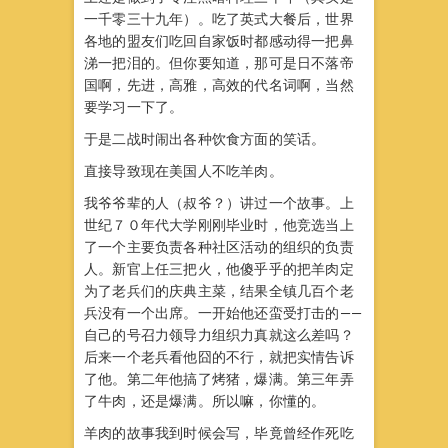
一千零三十九年）。吃了英式大餐后，世界
各地的盟友们吃回自家饭时都感动得一把鼻
涕一把泪的。但你要知道，那可是日不落帝
国啊，先进，高雅，高效的代名词啊，当然
要学习一下了。
于是二战时闹出各种饮食方面的笑话。
直接导致现在美国人不吃羊肉。
我爷爷辈的人（叔爷？）讲过一个故事。上
世纪７０年代大学刚刚毕业时，他竞选当上
了一个主要负责各种社区活动的组织的负责
人。新官上任三把火，他傻乎乎的把羊肉定
为了老兵们的庆典主菜，结果全镇几百个老
兵没有一个出席。一开始他还蛮受打击的——
自己的号召力领导力组织力真就这么差吗？
后来一个老兵看他囧的不行，就把实情告诉
了他。第二年他搞了烤猪，爆满。第三年弄
了牛肉，还是爆满。所以嘛，你懂的。
羊肉的故事我到时候会写，毕竟曾经作死吃