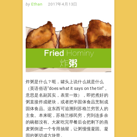
by
Ethan
2017年4月13日
炸粥是什么？呃，罐头上说什么就是什么
（英语俗语“does what it says on the tin”，
意思是名副其实，表里一致），即把煮好的
粥直接炸成硬块，或者把半固体食品烹制成
固体食品。这东西可追溯到苏格兰穷苦人的
主食。本来呢，苏格兰移民穷，穷到连多余
的碗都没有。大家吃完早餐后会把剩下的燕
麦粥倒进一个专用抽屉，让粥慢慢凝固。凝
固的粥切成方块带。