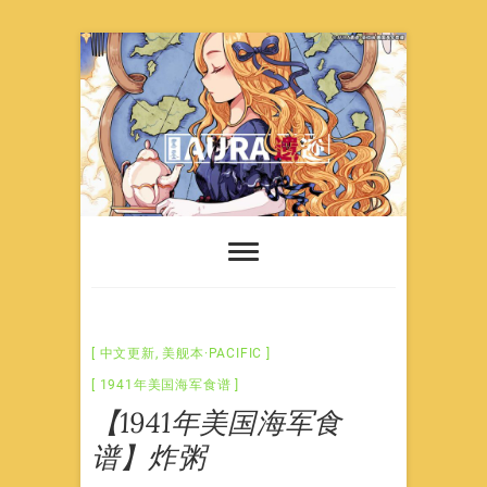
Skip
to
content
中文更新
,
美舰本·PACIFIC
1941年美国海军食谱
【1941年美国海军食
谱】炸粥