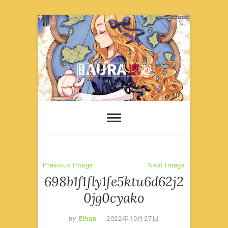
Skip
to
content
Previous Image
Next Image
698b1f1fly1fe5ktu6d62j2
0jg0cyako
by
Ethan
2022年10月27日