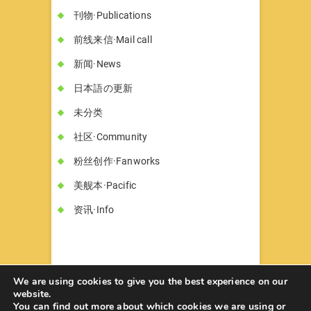
刊物·Publications
前线来信·Mail call
新闻·News
日本語の更新
未分类
社区·Community
粉丝创作·Fanworks
美舰本·Pacific
资讯·Info
We are using cookies to give you the best experience on our
website.
You can find out more about which cookies we are using or
书墓◇Circle Hon-haka
© 2026
| Designed