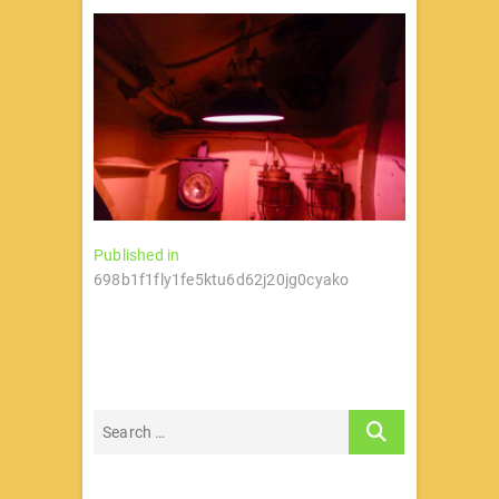
文
Published in
698b1f1fly1fe5ktu6d62j20jg0cyako
章
导
航