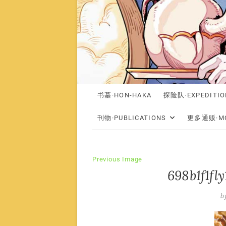
书墓·HON-HAKA
探险队·EXPEDITIO
刊物·PUBLICATIONS
更多通贩·MO
Previous Image
698b1f1fl
b