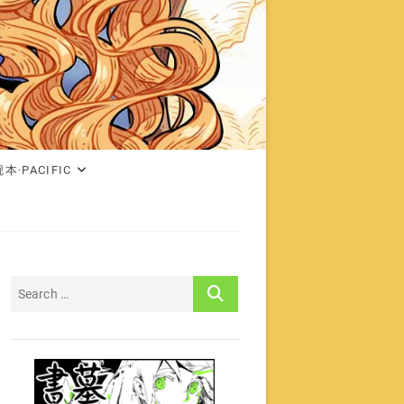
本·PACIFIC