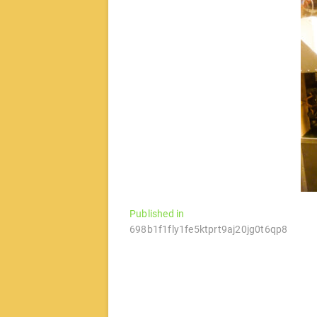
文
Published in
698b1f1fly1fe5ktprt9aj20jg0t6qp8
章
导
航