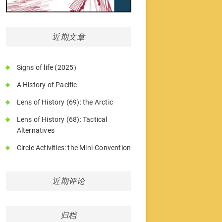
近期文章
Signs of life (2025）
A History of Pacific
Lens of History (69): the Arctic
Lens of History (68): Tactical
Alternatives
Circle Activities: the Mini-Convention
近期评论
归档