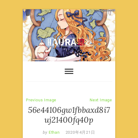
Skip
to
content
Previous Image
Next Image
56e44106gw1fbbaxd8i7
uj21400fq40p
by
Ethan
2020年4月21日