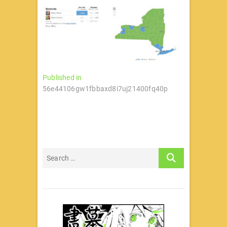
文
Published in
56e44106gw1fbbaxd8i7uj21400fq40p
章
导
航