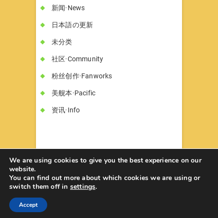
新闻·News
日本語の更新
未分类
社区·Community
粉丝创作·Fanworks
美舰本·Pacific
资讯·Info
We are using cookies to give you the best experience on our
website.
You can find out more about which cookies we are using or
书墓◇Circle Hon-haka
© 2026
| Designed
switch them off in
settings
.
by:
Theme Freesia
| Powered by:
WordPress
Accept