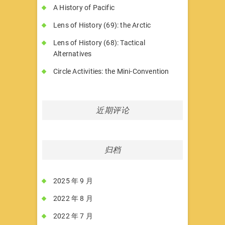
A History of Pacific
Lens of History (69): the Arctic
Lens of History (68): Tactical
Alternatives
Circle Activities: the Mini-Convention
近期评论
归档
2025 年 9 月
2022 年 8 月
2022 年 7 月