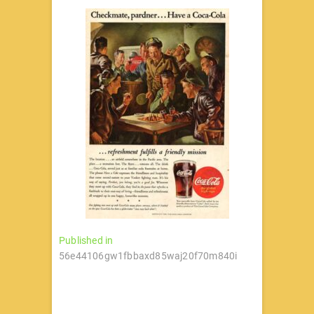
文
Published in
56e44106gw1fbbaxd85waj20f70m840i
章
导
航