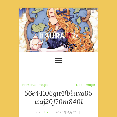
Skip
to
content
Previous Image
Next Image
56e44106gw1fbbaxd85
waj20f70m840i
by
Ethan
2020年4月21日