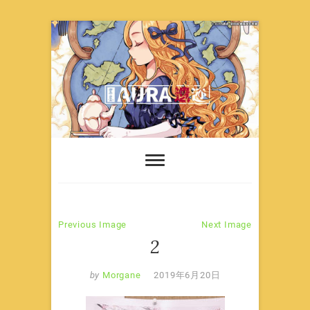
Skip
to
content
Previous Image
Next Image
2
by
Morgane
2019年6月20日