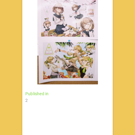
文
Published in
2
章
导
航