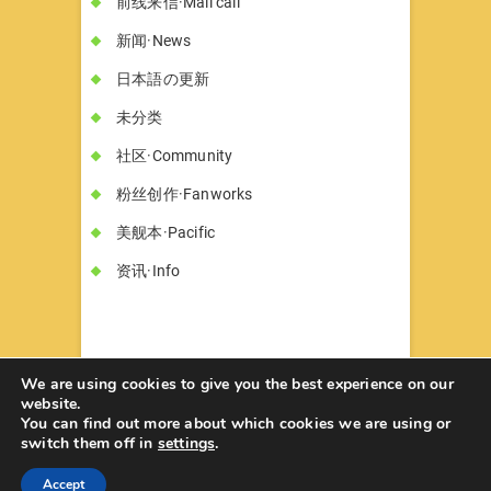
前线来信·Mail call
新闻·News
日本語の更新
未分类
社区·Community
粉丝创作·Fanworks
美舰本·Pacific
资讯·Info
We are using cookies to give you the best experience on our
website.
You can find out more about which cookies we are using or
书墓◇Circle Hon-haka
© 2026
| Designed
switch them off in
settings
.
by:
Theme Freesia
| Powered by:
WordPress
Accept