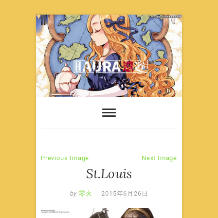
Skip
to
content
Previous Image
Next Image
St.Louis
by
零火
2015年6月26日