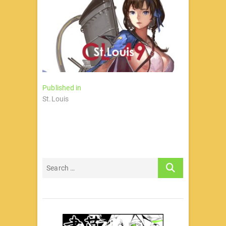
文
Published in
St.Louis
章
导
航