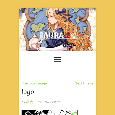
Skip
to
content
Previous Image
Next Image
logo
by
零火
2017年12月22日