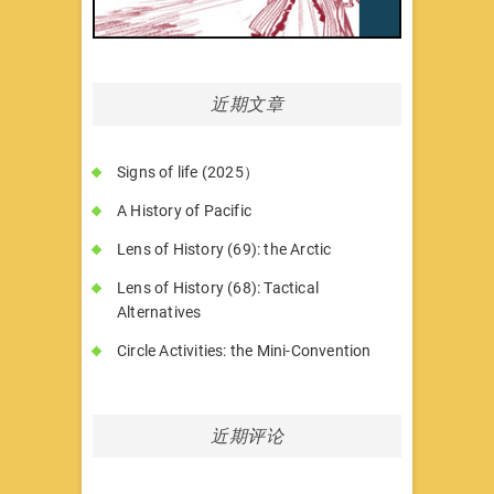
近期文章
Signs of life (2025）
A History of Pacific
Lens of History (69): the Arctic
Lens of History (68): Tactical
Alternatives
Circle Activities: the Mini-Convention
近期评论