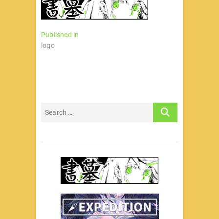
文
Published in
logo
章
导
航