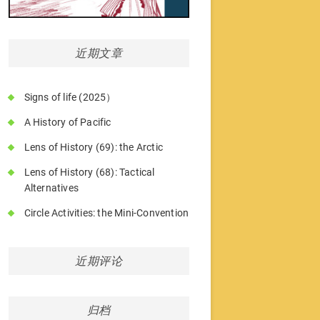
近期文章
Signs of life (2025）
A History of Pacific
Lens of History (69): the Arctic
Lens of History (68): Tactical
Alternatives
Circle Activities: the Mini-Convention
近期评论
归档