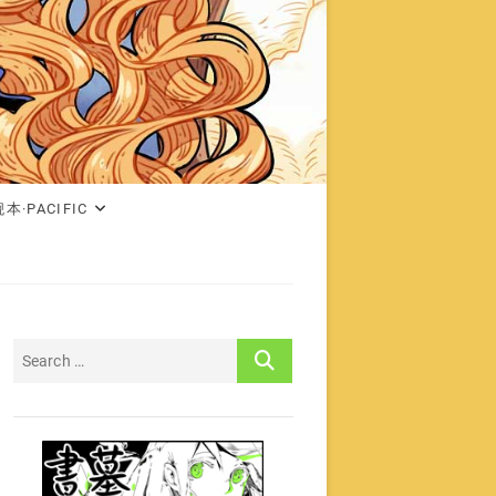
本·PACIFIC