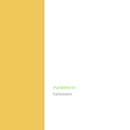
文
Published in
halloween
章
导
航