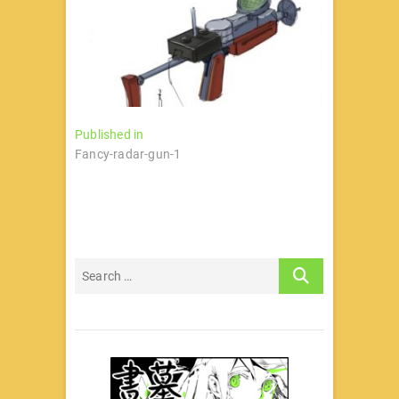
文
Published in
Fancy-radar-gun-1
章
导
航