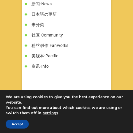
新闻·News
日本語の更新
未分类
社区·Community
粉丝创作·Fanworks
美舰本·Pacific
资讯·Info
We are using cookies to give you the best experience on our
website.
You can find out more about which cookies we are using or
书墓◇Circle Hon-haka
© 2026
| Designed
switch them off in
settings
.
by:
Theme Freesia
| Powered by:
WordPress
Accept