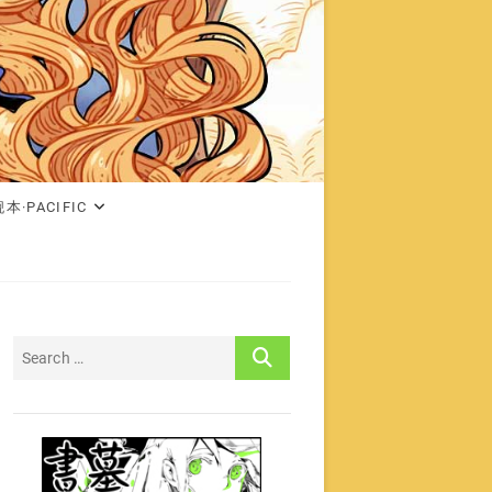
本·PACIFIC