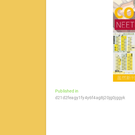
文
Published in
d21d2feagy1fy4y6f4ag8j20jg0jggyk
章
导
航