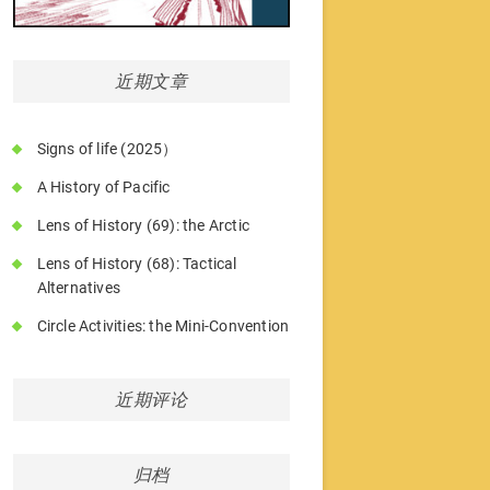
近期文章
Signs of life (2025）
A History of Pacific
Lens of History (69): the Arctic
Lens of History (68): Tactical
Alternatives
Circle Activities: the Mini-Convention
近期评论
归档