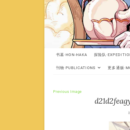
书墓·HON-HAKA
探险队·EXPEDITIO
刊物·PUBLICATIONS
更多通贩·MO
Previous Image
d21d2feag