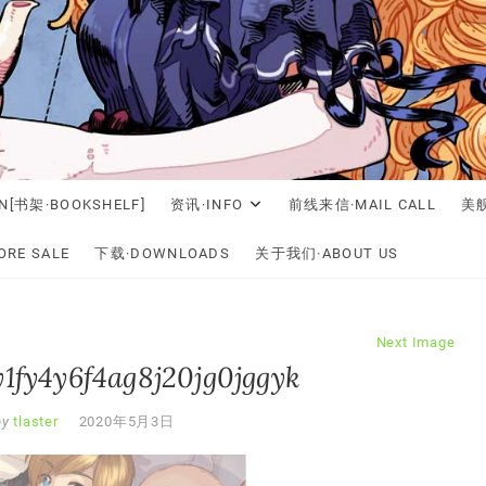
N[书架·BOOKSHELF]
资讯·INFO
前线来信·MAIL CALL
美舰
RE SALE
下载·DOWNLOADS
关于我们·ABOUT US
Next Image
y1fy4y6f4ag8j20jg0jggyk
by
tlaster
2020年5月3日