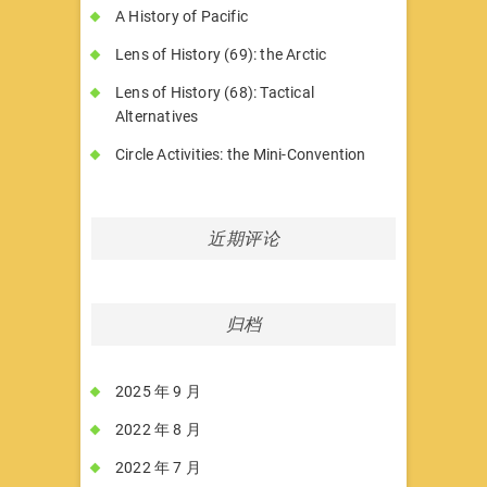
A History of Pacific
Lens of History (69): the Arctic
Lens of History (68): Tactical
Alternatives
Circle Activities: the Mini-Convention
近期评论
归档
2025 年 9 月
2022 年 8 月
2022 年 7 月