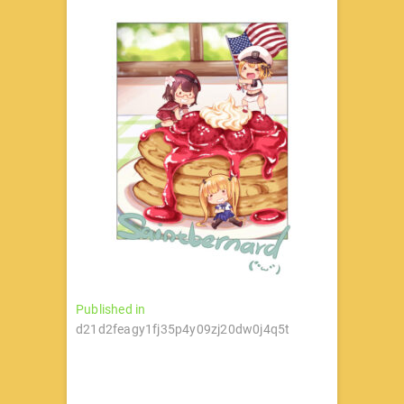
文
Published in
d21d2feagy1fj35p4y09zj20dw0j4q5t
章
导
航