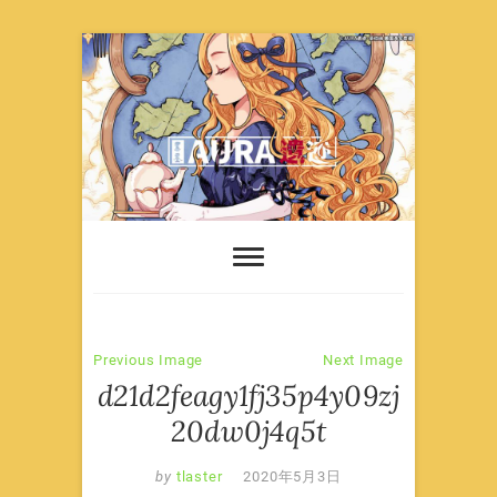
Skip
to
content
Previous Image
Next Image
d21d2feagy1fj35p4y09zj
20dw0j4q5t
by
tlaster
2020年5月3日