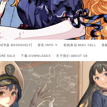
N[书架·BOOKSHELF]
资讯·INFO
前线来信·MAIL CALL
美舰
RE SALE
下载·DOWNLOADS
关于我们·ABOUT US