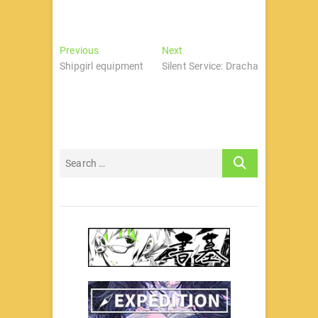
文
Previous
Next
Previous
Next
post:
post:
Shipgirl equipment
Silent Service: Dracha
章
导
航