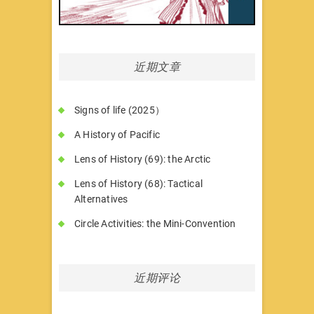
近期文章
Signs of life (2025）
A History of Pacific
Lens of History (69): the Arctic
Lens of History (68): Tactical
Alternatives
Circle Activities: the Mini-Convention
近期评论