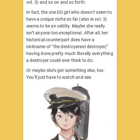
vol. 3) and so on and so forth.
In fact, the one DD girl who
doesn’t
seem to
have a unique niche so far (also in vol. 3)
seems to be an oddity. Maybe she really
isn’t anyone too exceptional. After all, her
historical counterpart does have a
nickname of “the destroyerest destroyer,”
having done pretty much literally everything
a destroyer could ever think to do.
Or maybe she’s got something else, too.
You’ll just have to watch and see.