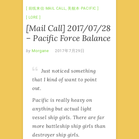
前线来信·MAIL CALL
,
美舰本·PACIFIC
LORE
[Mail Call] 2017/07/28
– Pacific Force Balance
by
Morgane
2017年7月29日
Just noticed something
that I kind of want to point
out.
Pacific is really heavy on
anything but actual light
vessel ship girls. There are far
more battleship ship girls than
destroyer ship girls.