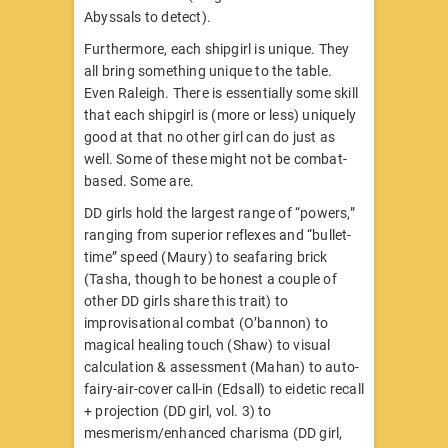
Abyssals to detect).
Furthermore, each shipgirl is unique. They
all bring something unique to the table.
Even Raleigh. There is essentially some skill
that each shipgirl is (more or less) uniquely
good at that no other girl can do just as
well. Some of these might not be combat-
based. Some are.
DD girls hold the largest range of “powers,”
ranging from superior reflexes and “bullet-
time” speed (Maury) to seafaring brick
(Tasha, though to be honest a couple of
other DD girls share this trait) to
improvisational combat (O’bannon) to
magical healing touch (Shaw) to visual
calculation & assessment (Mahan) to auto-
fairy-air-cover call-in (Edsall) to eidetic recall
+ projection (DD girl, vol. 3) to
mesmerism/enhanced charisma (DD girl,