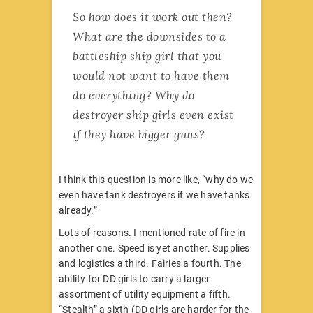
So how does it work out then?
What are the downsides to a
battleship ship girl that you
would not want to have them
do everything? Why do
destroyer ship girls even exist
if they have bigger guns?
I think this question is more like, “why do we
even have tank destroyers if we have tanks
already.”
Lots of reasons. I mentioned rate of fire in
another one. Speed is yet another. Supplies
and logistics a third. Fairies a fourth. The
ability for DD girls to carry a larger
assortment of utility equipment a fifth.
“Stealth” a sixth (DD girls are harder for the