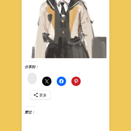
分享到：
微
博
更多
赞过：