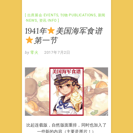
出席展会·EVENTS
,
刊物·PUBLICATIONS
,
新闻
·NEWS
,
资讯·INFO
1941年
美国海军食谱
第一节
by
零火
2017年7月2日
比起连载版，自然版面重排，同时也加入了
一些新的内容（主要是图片！）