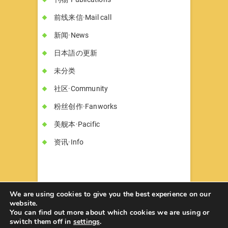
前线来信·Mail call
新闻·News
日本語の更新
未分类
社区·Community
粉丝创作·Fanworks
美舰本·Pacific
资讯·Info
We are using cookies to give you the best experience on our
website.
You can find out more about which cookies we are using or
书墓◇Circle Hon-haka
© 2026
| Designed
switch them off in
settings
.
by:
Theme Freesia
| Powered by:
WordPress