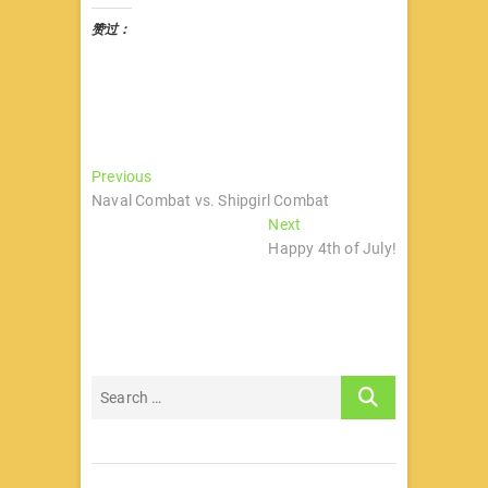
赞过：
文
Previous
Previous
post:
Naval Combat vs. Shipgirl Combat
章
Next
Next
导
post:
Happy 4th of July!
航