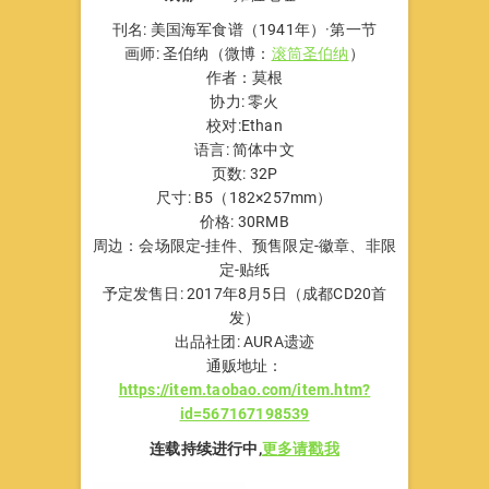
刊名: 美国海军食谱（1941年）·第一节
画师: 圣伯纳（微博：
滚筒圣伯纳
）
作者：莫根
协力: 零火
校对:Ethan
语言: 简体中文
页数: 32P
尺寸: B5（182×257mm）
价格: 30RMB
周边：会场限定-挂件、预售限定-徽章、非限
定-贴纸
予定发售日: 2017年8月5日（成都CD20首
发）
出品社团: AURA遗迹
通贩地址：
https://item.taobao.com/item.htm?
id=567167198539
连载持续进行中,
更多请戳我