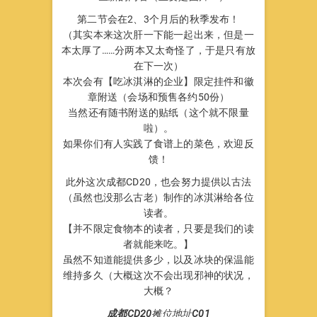
第二节会在2、3个月后的秋季发布！
（其实本来这次肝一下能一起出来，但是一
本太厚了……分两本又太奇怪了，于是只有放
在下一次）
本次会有【吃冰淇淋的企业】限定挂件和徽
章附送（会场和预售各约50份）
当然还有随书附送的贴纸（这个就不限量
啦）。
如果你们有人实践了食谱上的菜色，欢迎反
馈！
此外这次成都CD20，也会努力提供以古法
（虽然也没那么古老）制作的冰淇淋给各位
读者。
【并不限定食物本的读者，只要是我们的读
者就能来吃。】
虽然不知道能提供多少，以及冰块的保温能
维持多久（大概这次不会出现邪神的状况，
大概？
成都CD20
摊位地址
C01