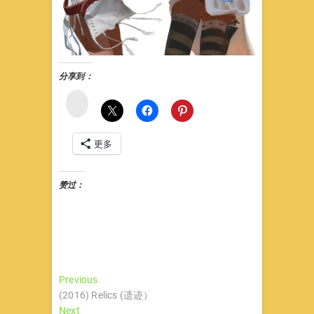
分享到：
微
博
更多
赞过：
文
Previous
Previous
post:
(2016) Relics (遗迹）
章
Next
Next