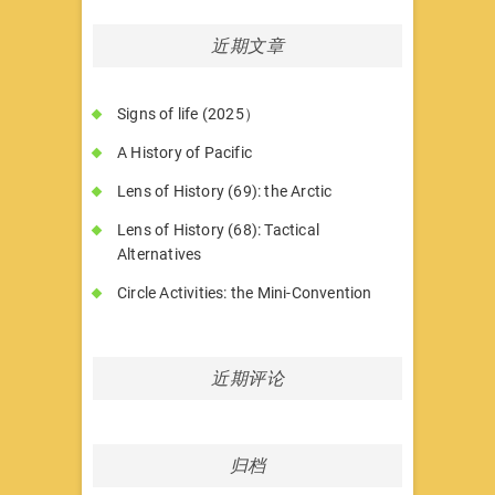
近期文章
Signs of life (2025）
A History of Pacific
Lens of History (69): the Arctic
Lens of History (68): Tactical
Alternatives
Circle Activities: the Mini-Convention
近期评论
归档