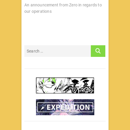
导
post:
An announcement from Zero in regards to
our operations
航