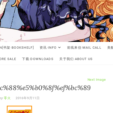
N[书架·BOOKSHELF]
资讯·INFO
前线来信·MAIL CALL
美舰
RE SALE
下载·DOWNLOADS
关于我们·ABOUT US
Next Image
bc%88%e5%b0%8f%ef%bc%89
by
零火
2016年9月11日