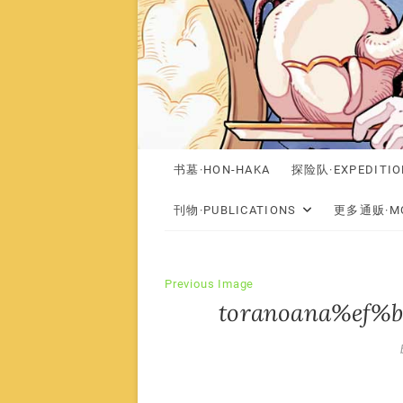
书墓·HON-HAKA
探险队·EXPEDITIO
刊物·PUBLICATIONS
更多通贩·MO
Previous Image
toranoana%ef%