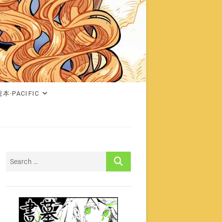
本·PACIFIC