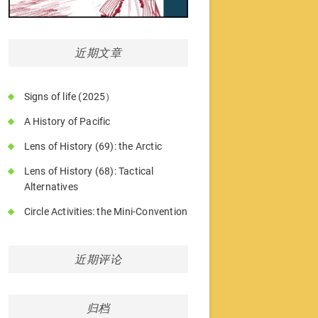
近期文章
Signs of life (2025）
A History of Pacific
Lens of History (69): the Arctic
Lens of History (68): Tactical
Alternatives
Circle Activities: the Mini-Convention
近期评论
归档