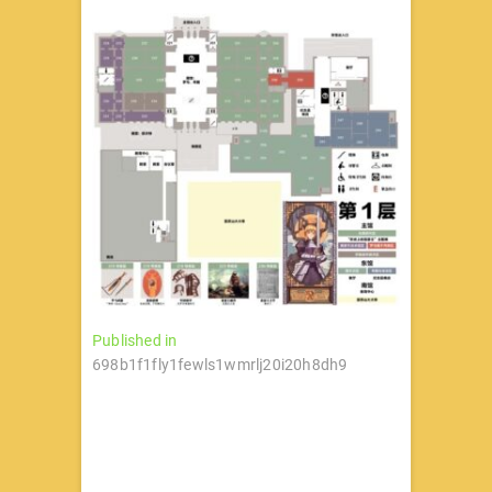
文
Published in
698b1f1fly1fewls1wmrlj20i20h8dh9
章
导
航