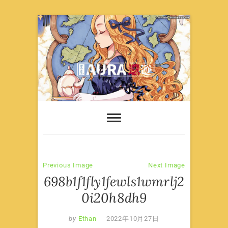
Skip
to
content
Previous Image
Next Image
698b1f1fly1fewls1wmrlj2
0i20h8dh9
by
Ethan
2022年10月27日