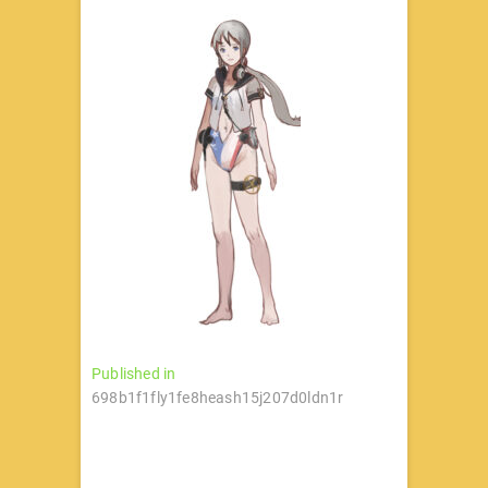
文
Published in
698b1f1fly1fe8heash15j207d0ldn1r
章
导
航