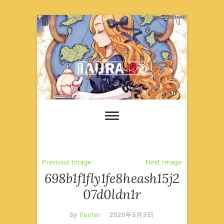
Skip
to
content
Previous Image
Next Image
698b1f1fly1fe8heash15j2
07d0ldn1r
by
tlaster
2020年5月3日