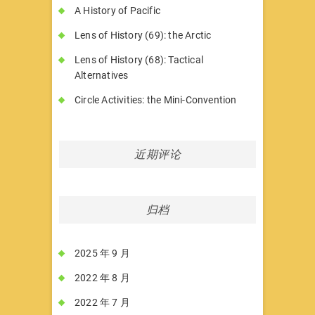
A History of Pacific
Lens of History (69): the Arctic
Lens of History (68): Tactical
Alternatives
Circle Activities: the Mini-Convention
近期评论
归档
2025 年 9 月
2022 年 8 月
2022 年 7 月