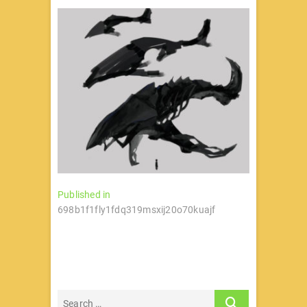
文
Published in
698b1f1fly1fdq319msxij20o70kuajf
章
导
航