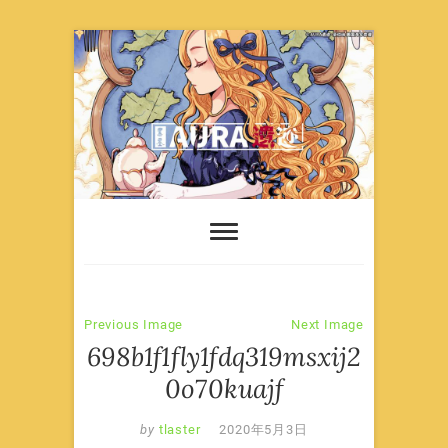
Skip
to
content
Previous Image
Next Image
698b1f1fly1fdq319msxij2
0o70kuajf
by
tlaster
2020年5月3日