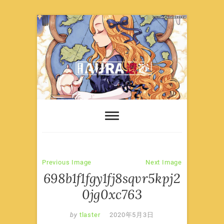
Skip
to
content
Previous Image
Next Image
698b1f1fgy1fj8sqvr5kpj2
0jg0xc763
by
tlaster
2020年5月3日