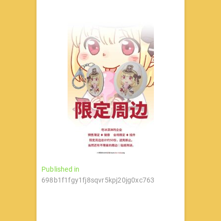
文
Published in
698b1f1fgy1fj8sqvr5kpj20jg0xc763
章
导
航