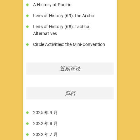
A History of Pacific
Lens of History (69): the Arctic
Lens of History (68): Tactical
Alternatives
Circle Activities: the Mini-Convention
近期评论
归档
2025 年 9 月
2022 年 8 月
2022 年 7 月