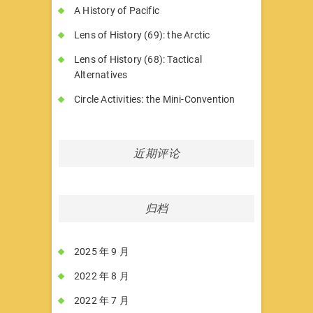
A History of Pacific
Lens of History (69): the Arctic
Lens of History (68): Tactical
Alternatives
Circle Activities: the Mini-Convention
近期评论
归档
2025 年 9 月
2022 年 8 月
2022 年 7 月