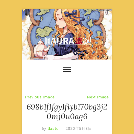
Skip
to
content
Previous Image
Next Image
698b1f1fgy1fiyb170bg3j2
0mj0u0ag6
by
tlaster
2020年5月3日