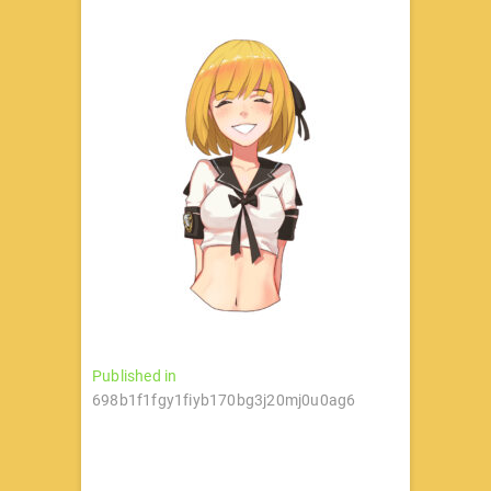
文
Published in
698b1f1fgy1fiyb170bg3j20mj0u0ag6
章
导
航