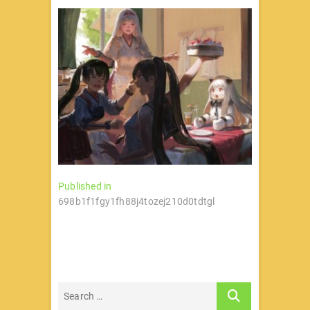
文
Published in
698b1f1fgy1fh88j4tozej210d0tdtgl
章
导
航