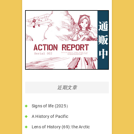
近期文章
Signs of life (2025）
A History of Pacific
Lens of History (69): the Arctic