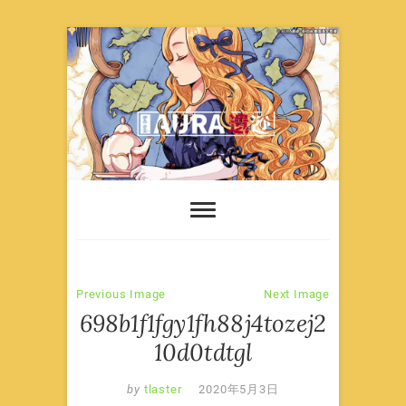
Skip
to
content
Previous Image
Next Image
698b1f1fgy1fh88j4tozej2
10d0tdtgl
by
tlaster
2020年5月3日