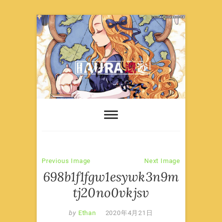
Skip
to
content
Previous Image
Next Image
698b1f1fgw1esywk3n9m
tj20no0vkjsv
by
Ethan
2020年4月21日