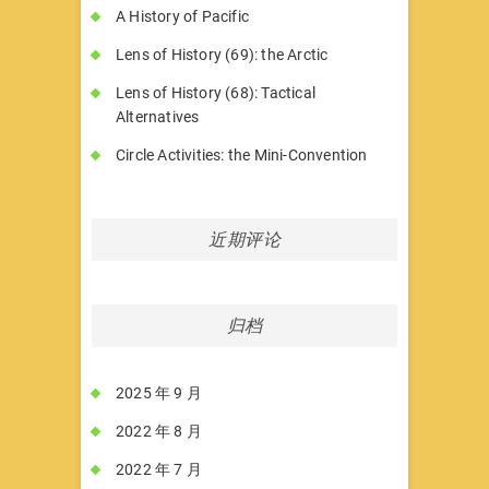
A History of Pacific
Lens of History (69): the Arctic
Lens of History (68): Tactical
Alternatives
Circle Activities: the Mini-Convention
近期评论
归档
2025 年 9 月
2022 年 8 月
2022 年 7 月