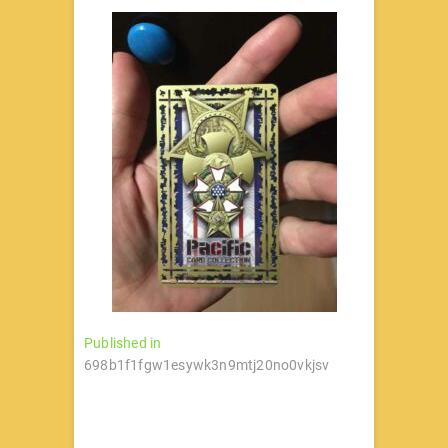
文
Published in
698b1f1fgw1esywk3n9mtj20no0vkjsv
章
导
航