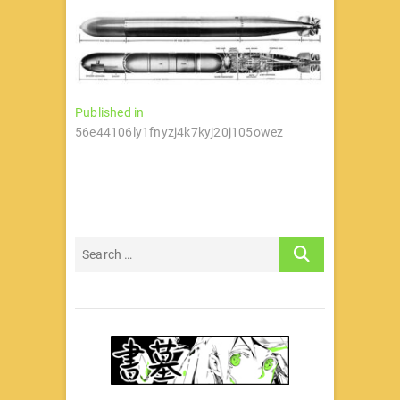
文
Published in
56e44106ly1fnyzj4k7kyj20j105owez
章
导
航