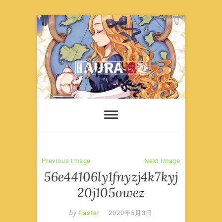
Skip
to
content
Previous Image
Next Image
56e44106ly1fnyzj4k7kyj
20j105owez
by
tlaster
2020年5月3日