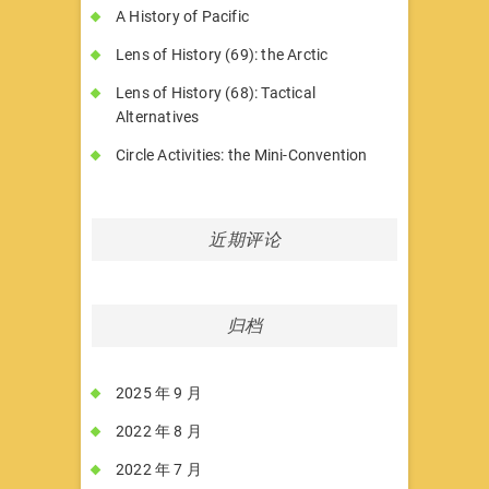
A History of Pacific
Lens of History (69): the Arctic
Lens of History (68): Tactical
Alternatives
Circle Activities: the Mini-Convention
近期评论
归档
2025 年 9 月
2022 年 8 月
2022 年 7 月