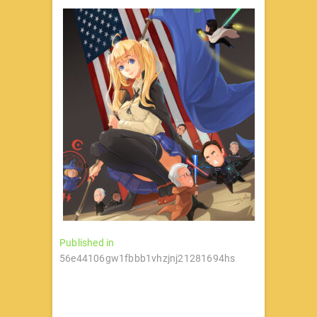
文
Published in
56e44106gw1fbbb1vhzjnj21281694hs
章
导
航