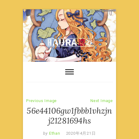
Skip
to
content
Previous Image
Next Image
56e44106gw1fbbb1vhzjn
j21281694hs
by
Ethan
2020年4月21日