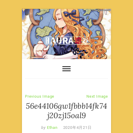
Skip
to
content
Previous Image
Next Image
56e44106gw1fbbb14fk74
j20zj15oal9
by
Ethan
2020年4月21日