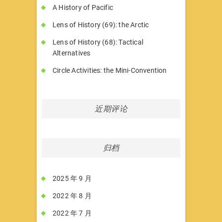
A History of Pacific
Lens of History (69): the Arctic
Lens of History (68): Tactical
Alternatives
Circle Activities: the Mini-Convention
近期评论
归档
2025 年 9 月
2022 年 8 月
2022 年 7 月