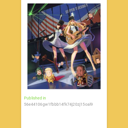
文
Published in
56e44106gw1fbbb14fk74j20zj15oal9
章
导
航