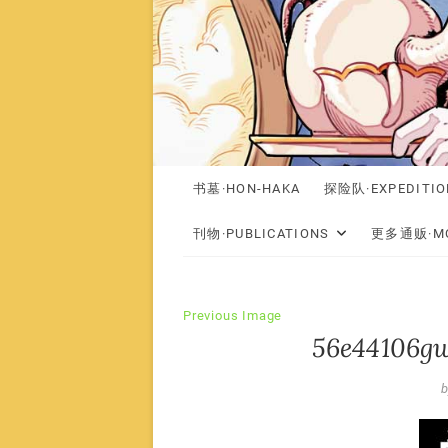
书墓·HON-HAKA
探险队·EXPEDITIO
刊物·PUBLICATIONS
更多通贩·MO
Previous Image
56e44106gw
b