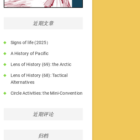
近期文章
Signs of life (2025）
A History of Pacific
Lens of History (69): the Arctic
Lens of History (68): Tactical
Alternatives
Circle Activities: the Mini-Convention
近期评论
归档