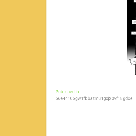
文
Published in
56e44106gw1fbbazmu1gxj20vf18gdoe
章
导
航