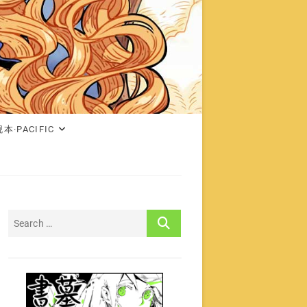
本·PACIFIC