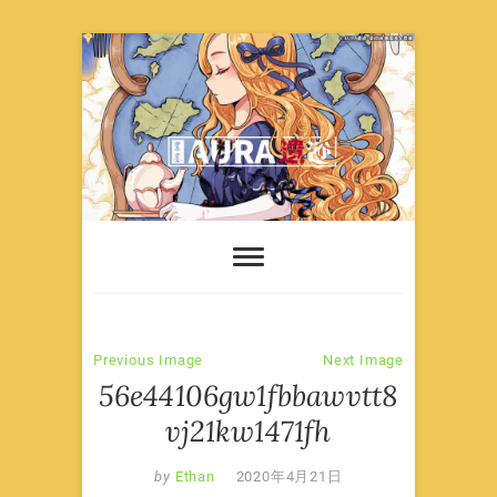
Skip
to
content
Previous Image
Next Image
56e44106gw1fbbawvtt8
vj21kw1471fh
by
Ethan
2020年4月21日