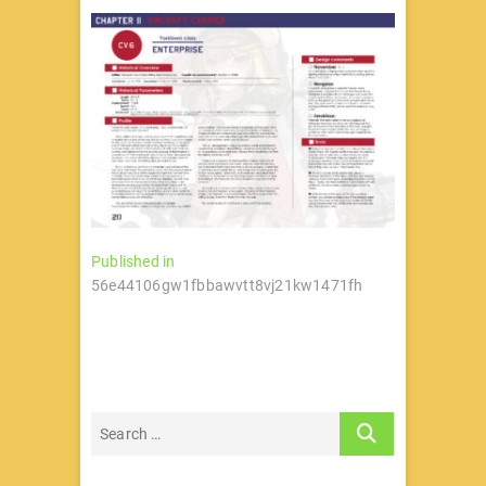
文
Published in
56e44106gw1fbbawvtt8vj21kw1471fh
章
导
航