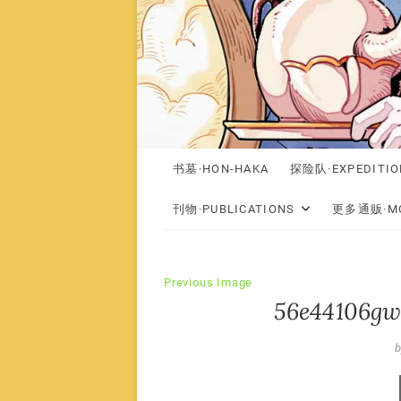
书墓·HON-HAKA
探险队·EXPEDITIO
刊物·PUBLICATIONS
更多通贩·MO
Previous Image
56e44106gw
b