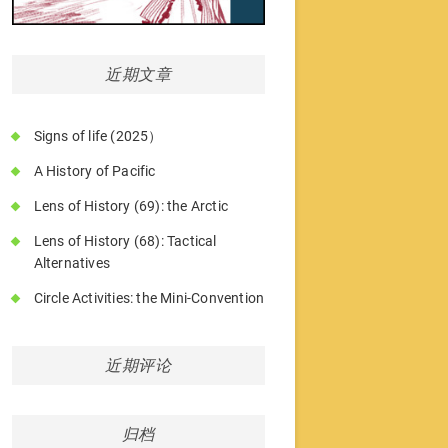
近期文章
Signs of life (2025）
A History of Pacific
Lens of History (69): the Arctic
Lens of History (68): Tactical
Alternatives
Circle Activities: the Mini-Convention
近期评论
归档