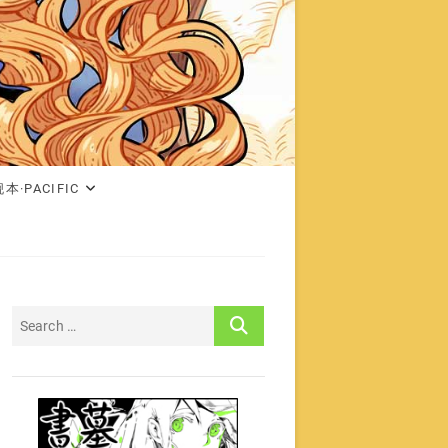
本·PACIFIC