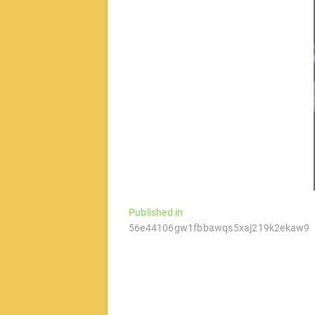
文
Published in
56e44106gw1fbbawqs5xaj219k2ekaw9
章
导
航