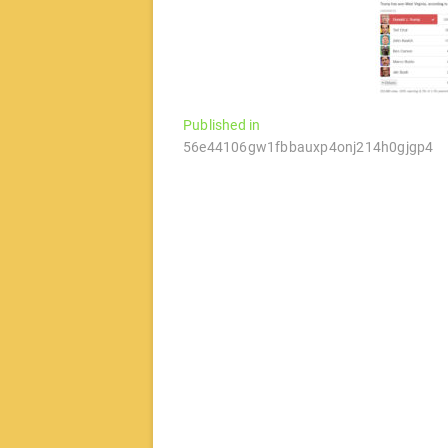
文
Published in
56e44106gw1fbbauxp4onj214h0gjgp4
章
导
航