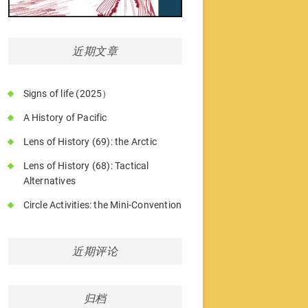
近期文章
Signs of life (2025）
A History of Pacific
Lens of History (69): the Arctic
Lens of History (68): Tactical
Alternatives
Circle Activities: the Mini-Convention
近期评论
归档