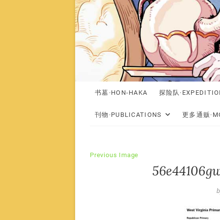
书墓·HON-HAKA
探险队·EXPEDITIO
刊物·PUBLICATIONS
更多通贩·MO
Previous Image
56e44106gw
b