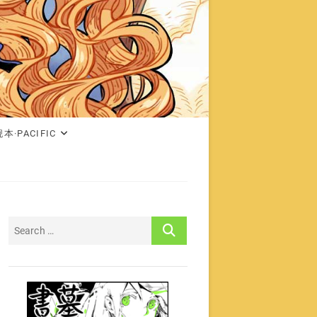
本·PACIFIC