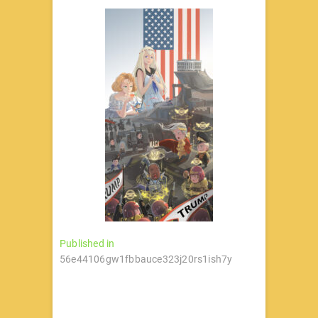
文
Published in
56e44106gw1fbbauce323j20rs1ish7y
章
导
航