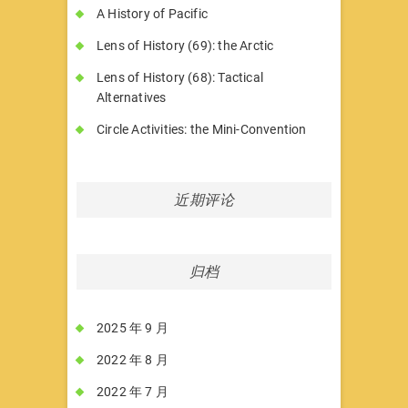
A History of Pacific
Lens of History (69): the Arctic
Lens of History (68): Tactical
Alternatives
Circle Activities: the Mini-Convention
近期评论
归档
2025 年 9 月
2022 年 8 月
2022 年 7 月