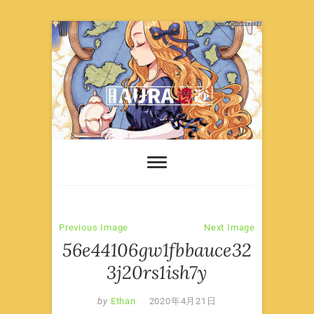
Skip
to
content
Previous Image
Next Image
56e44106gw1fbbauce32
3j20rs1ish7y
by
Ethan
2020年4月21日