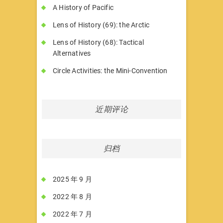
A History of Pacific
Lens of History (69): the Arctic
Lens of History (68): Tactical
Alternatives
Circle Activities: the Mini-Convention
近期评论
归档
2025 年 9 月
2022 年 8 月
2022 年 7 月