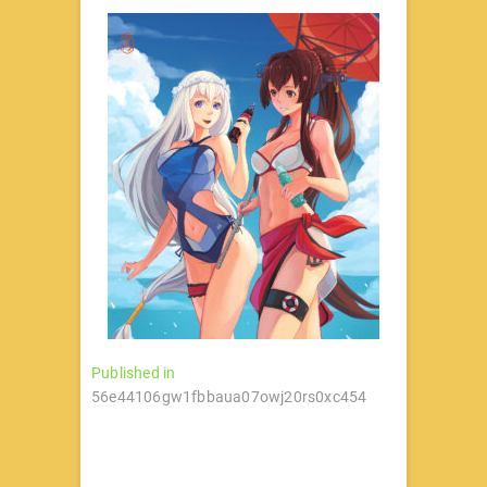
文
Published in
56e44106gw1fbbaua07owj20rs0xc454
章
导
航