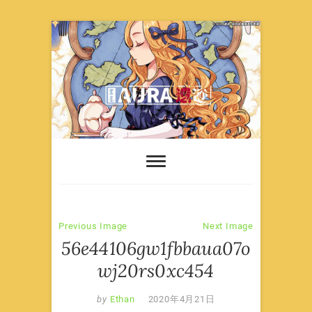
Skip
to
content
Previous Image
Next Image
56e44106gw1fbbaua07o
wj20rs0xc454
by
Ethan
2020年4月21日