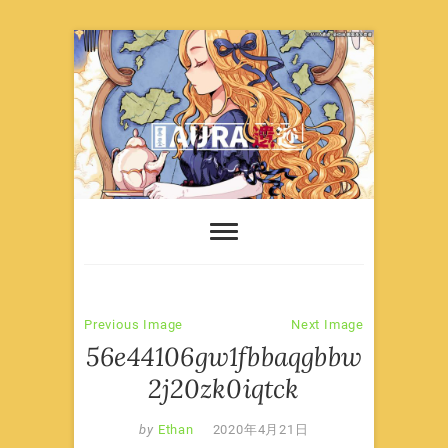
Skip
to
content
Previous Image
Next Image
56e44106gw1fbbaqgbbw
2j20zk0iqtck
by
Ethan
2020年4月21日