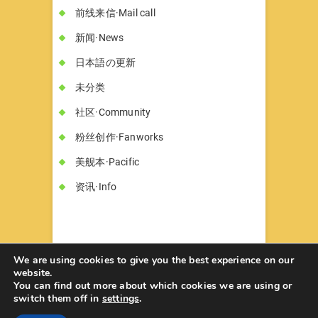
前线来信·Mail call
新闻·News
日本語の更新
未分类
社区·Community
粉丝创作·Fanworks
美舰本·Pacific
资讯·Info
We are using cookies to give you the best experience on our
website.
You can find out more about which cookies we are using or
书墓◇Circle Hon-haka
© 2026
| Designed
switch them off in
settings
.
by:
Theme Freesia
| Powered by:
WordPress