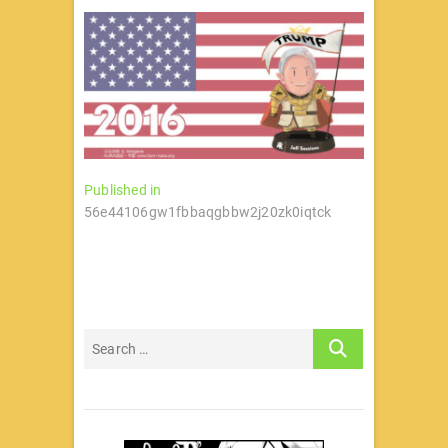
文
Published in
56e44106gw1fbbaqgbbw2j20zk0iqtck
章
导
航