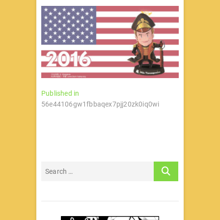
文
Published in
56e44106gw1fbbaqex7pjj20zk0iq0wi
章
导
航