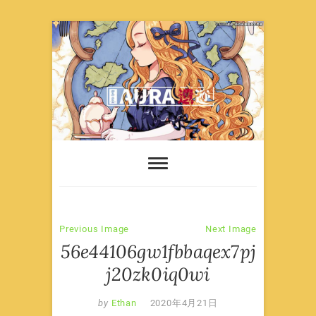
Skip
to
content
Previous Image
Next Image
56e44106gw1fbbaqex7pj
j20zk0iq0wi
by
Ethan
2020年4月21日