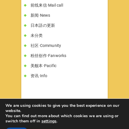
前线来信·Mail call
新闻·News
日本語の更新
未分类
社区·Community
粉丝创作·Fanworks
美舰本·Pacific
资讯·Info
We are using cookies to give you the best experience on our
website.
You can find out more about which cookies we are using or
书墓◇Circle Hon-haka
© 2026
| Designed
switch them off in
settings
.
by:
Theme Freesia
| Powered by:
WordPress