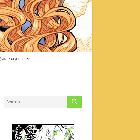
本·PACIFIC