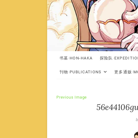
书墓·HON-HAKA
探险队·EXPEDITIO
刊物·PUBLICATIONS
更多通贩·MO
Previous Image
56e44106gw
b