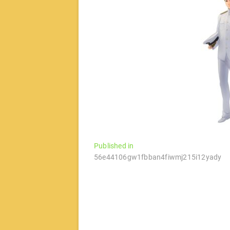
文
Published in
56e44106gw1fbban4fiwmj215i12yady
章
导
航