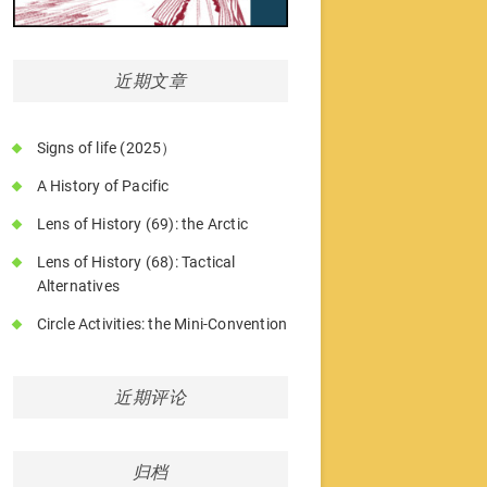
近期文章
Signs of life (2025）
A History of Pacific
Lens of History (69): the Arctic
Lens of History (68): Tactical
Alternatives
Circle Activities: the Mini-Convention
近期评论
归档