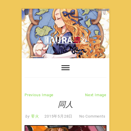
Skip
to
content
Previous Image
Next Image
同人
by
零火
2015年5月28日
No Comments