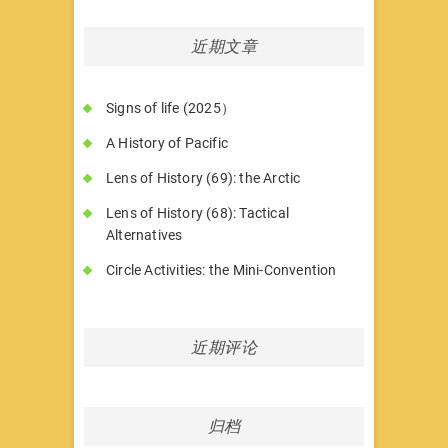
近期文章
Signs of life (2025）
A History of Pacific
Lens of History (69): the Arctic
Lens of History (68): Tactical
Alternatives
Circle Activities: the Mini-Convention
近期评论
归档