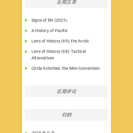
近期文章
Signs of life (2025）
A History of Pacific
Lens of History (69): the Arctic
Lens of History (68): Tactical
Alternatives
Circle Activities: the Mini-Convention
近期评论
归档
2025 年 9 月