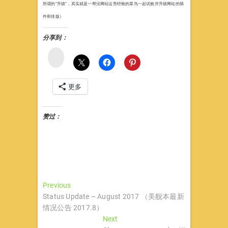
所谓的“升级”，其实就是一帮没网站运营经验的菜鸟一起试验并升级网站的插
件和排版）
分享到：
微
博
更多
赞过：
文
Previous
Previous
post:
Status Update – August 2017 （美舰本最新
章
情况公告 2017.8）
导
Next
Next