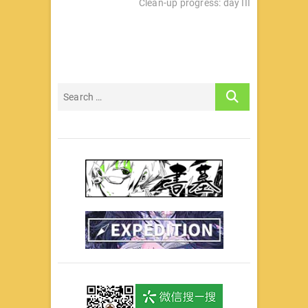
post:
Clean-up progress: day III
航