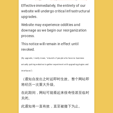
Effective immediately, the entirety of our
website will undergo critical infrastructural
upgrades.
Website may experience oddities and
downage as we begin our reorganization
process.
This notice will remain in effect until
revoked.
(By upgrade, I really mean, “a bunch of people who have no business
actually putting websites together experiment with upgrading plugins and
interfaces.”)
（通知自发出之时起即时生效。整个网站即
将经历一次重大升级。
在此期间，网站可能看起来很奇怪甚至临时
关闭。
此通知将一直有效，直至被撤下为止。